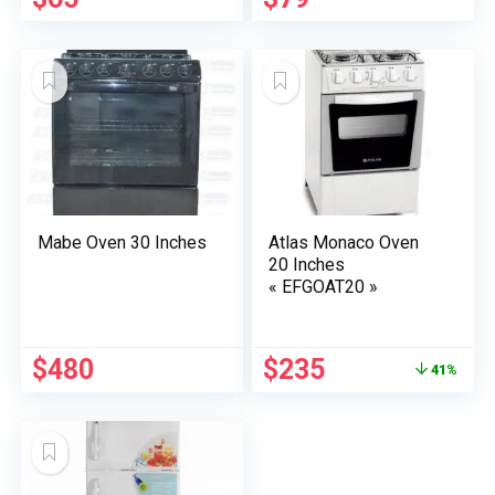
Mabe Oven 30 Inches
Atlas Monaco Oven
20 Inches
« EFGOAT20 »
Le
Le
$
480
$
235
41%
prix
prix
initial
actuel
était :
est :
$400.
$235.