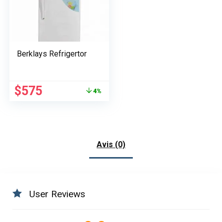
Berklays Refrigertor
Le
Le
$
575
4%
prix
prix
initial
actuel
était :
est :
$600.
$575.
Avis (0)
User Reviews