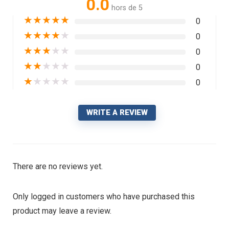
0.0
hors de 5
★
★
★
★
★
0
★
★
★
★
★
0
★
★
★
★
★
0
★
★
★
★
★
0
★
★
★
★
★
0
WRITE A REVIEW
There are no reviews yet.
Only logged in customers who have purchased this
product may leave a review.