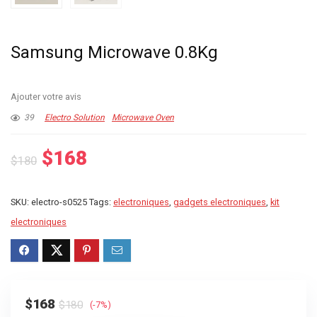
Samsung Microwave 0.8Kg
Ajouter votre avis
39
Electro Solution
Microwave Oven
Le
Le
$
168
$
180
prix
prix
initial
actuel
SKU:
electro-s0525
Tags:
electroniques
,
gadgets electroniques
,
kit
était :
est :
electroniques
$180.
$168.
Le
Le
$
168
$
180
(-7%)