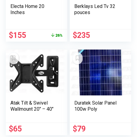
Electa Home 20
Berklays Led Tv 32
Inches
pouces
Le
Le
$
155
$
235
26%
prix
prix
initial
actuel
était :
est :
$210.
$155.
Atak Tilt & Swivel
Duratek Solar Panel
Wallmount 20″ – 40″
100w Poly
$
65
$
79