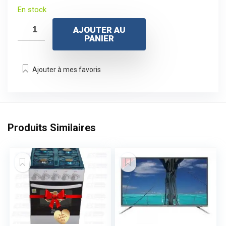
prix
prix
En stock
initial
actuel
AJOUTER AU
était :
est :
PANIER
$180.
$168.
Ajouter à mes favoris
Produits Similaires