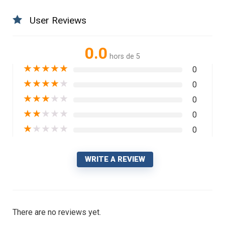
User Reviews
0.0
hors de 5
★
★
★
★
★
0
★
★
★
★
★
0
★
★
★
★
★
0
★
★
★
★
★
0
★
★
★
★
★
0
WRITE A REVIEW
There are no reviews yet.