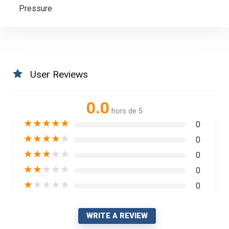
Pressure
User Reviews
0.0
hors de 5
★
★
★
★
★
0
★
★
★
★
★
0
★
★
★
★
★
0
★
★
★
★
★
0
★
★
★
★
★
0
WRITE A REVIEW