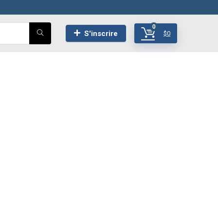
0
S'inscrire
$
0