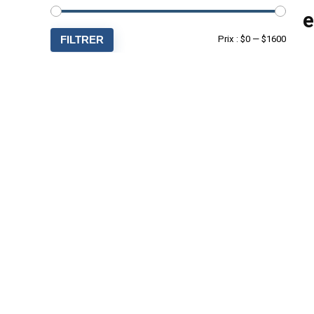
e
Prix
Prix
FILTRER
Prix :
$0
—
$1600
min
max