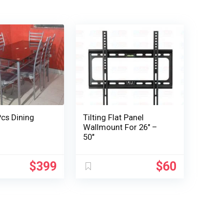
Pcs Dining
Tilting Flat Panel
Wallmount For 26″ –
50″
$
399
$
60