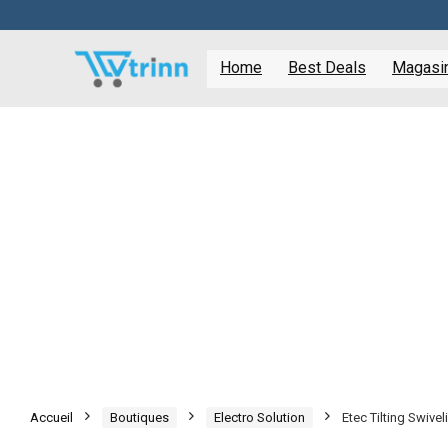
Home
Best Deals
Magasine
Accueil
Boutiques
Electro Solution
Etec Tilting Swive