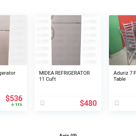
igerator
MIDEA REFRIGERATOR
Aduriz 7 
11 Cuft
Table
Le
Le
$
536
$
480
prix
prix
11%
initial
actuel
était :
est :
$600.
$536.
Avis (0)