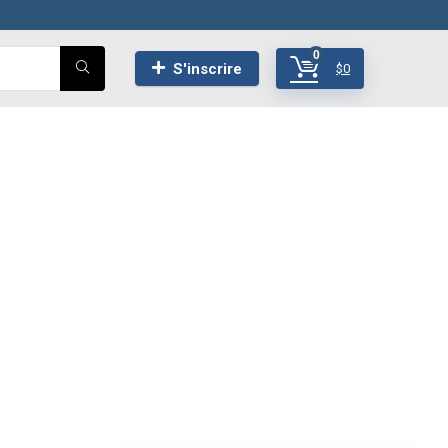
0
S'inscrire
$
0