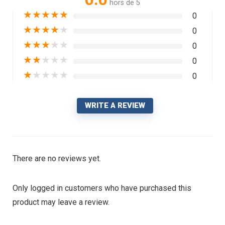
hors de 5
★
★
★
★
★
0
★
★
★
★
★
0
★
★
★
★
★
0
★
★
★
★
★
0
★
★
★
★
★
0
WRITE A REVIEW
There are no reviews yet.
Only logged in customers who have purchased this
product may leave a review.