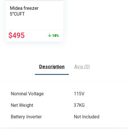
Midea freezer
5″CUFT
Le
Le
$
495
18%
prix
prix
initial
actuel
était :
est :
$600.
$495.
Description
Avis (0)
Nominal Voltage
115V
Net Weight
37KG
Battery Inverter
Not Included