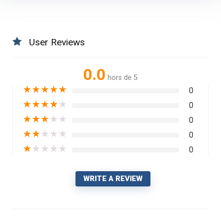
User Reviews
0.0
hors de 5
★
★
★
★
★
0
★
★
★
★
★
0
★
★
★
★
★
0
★
★
★
★
★
0
★
★
★
★
★
0
WRITE A REVIEW