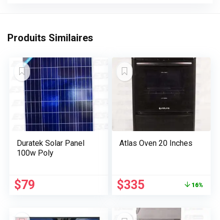
Produits Similaires
Duratek Solar Panel
Atlas Oven 20 Inches
100w Poly
Le
Le
$
79
$
335
16%
prix
prix
initial
actuel
était :
est :