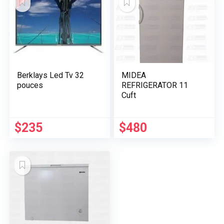
$400.
$335.
Berklays Led Tv 32
MIDEA
pouces
REFRIGERATOR 11
Cuft
$
235
$
480