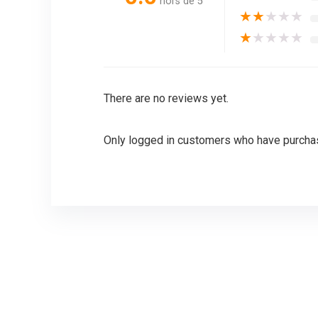
hors de 5
★
★
★
★
★
★
★
★
★
★
There are no reviews yet.
Only logged in customers who have purchas