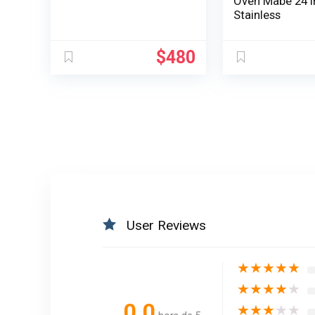
Oven Mabe 24 I
Stainless
$
480
User Reviews
★
★
★
★
★
★
★
★
★
★
0.0
★
★
★
★
★