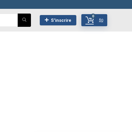
0
S'inscrire
$
0