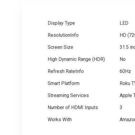
Display Type
LED
ResolutionInfo
HD (72
Screen Size
31.5 in
High Dynamic Range (HDR)
No
Refresh RateInfo
60Hz
Smart Platform
Roku T
Streaming Services
Apple T
Number of HDMI Inputs
3
Works With
Amazon