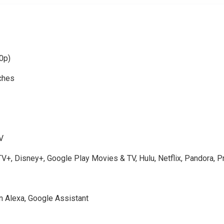
0p)
ches
V
V+, Disney+, Google Play Movies & TV, Hulu, Netflix, Pandora, P
 Alexa, Google Assistant