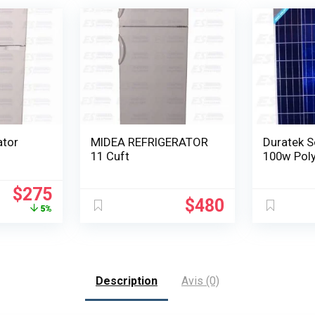
MIDEA REFRIGERATOR
Duratek S
11 Cuft
100w Pol
Le
Le
$
275
$
480
prix
prix
5%
initial
actuel
était :
est :
$290.
$275.
Description
Avis (0)