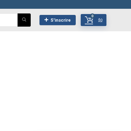
0
S'inscrire
$
0