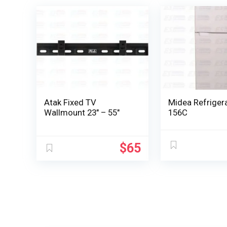
Atak Fixed TV
Midea Refrigerator
Wallmount 23″ – 55″
156C
$
65