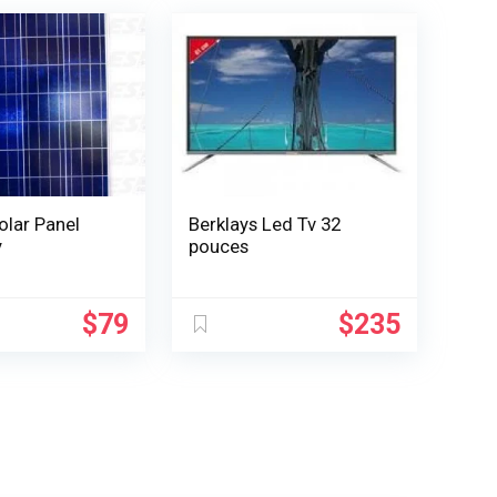
olar Panel
Berklays Led Tv 32
y
pouces
$
79
$
235