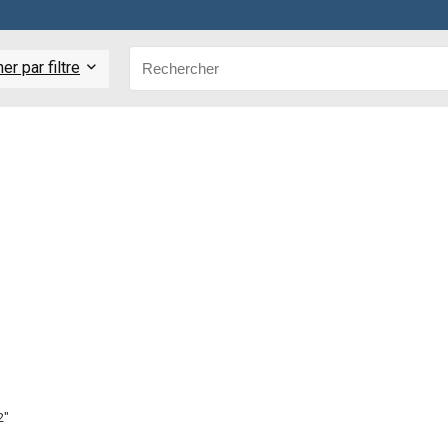
r par filtre
2″