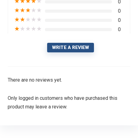
★
★
★
★
★
0
★
★
★
★
★
0
★
★
★
★
★
0
★
★
★
★
★
0
WRITE A REVIEW
There are no reviews yet.
Only logged in customers who have purchased this
product may leave a review.