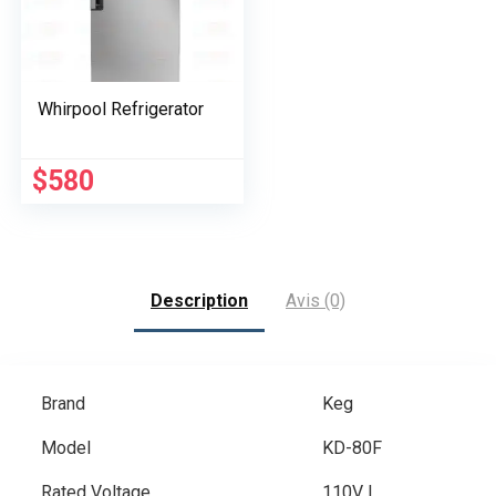
Whirpool Refrigerator
$
580
Description
Avis (0)
Brand
Keg
Model
KD-80F
Rated Voltage
110V L