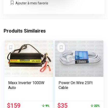
Ajouter à mes favoris
Produits Similaires
Maxx Inverter 1000W
Power On Wire 25Ft
Auto
Cable
Le
Le
Le
Le
$
159
$
35
9%
22%