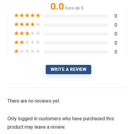
0.0
hors de 5
★
★
★
★
★
0
★
★
★
★
★
0
★
★
★
★
★
0
★
★
★
★
★
0
★
★
★
★
★
0
WRITE A REVIEW
There are no reviews yet.
Only logged in customers who have purchased this
product may leave a review.