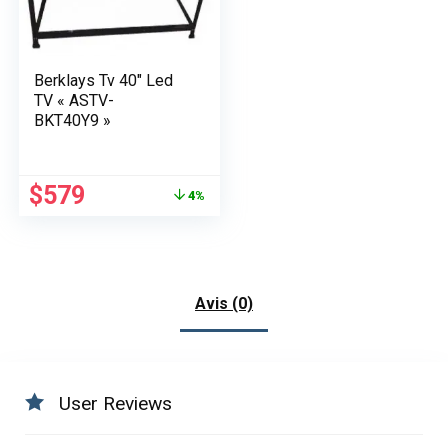
Berklays Tv 40″ Led
TV « ASTV-
BKT40Y9 »
Le
Le
$
579
4%
prix
prix
initial
actuel
était :
est :
$600.
$579.
Avis (0)
User Reviews