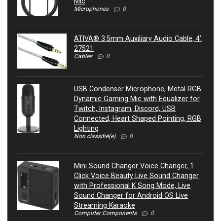
Mic
Microphones
0
ATIVA® 3.5mm Auxiliary Audio Cable, 4’,
27521
Cables
0
USB Condenser Microphone, Metal RGB
Dynamic Gaming Mic with Equalizer for
Twitch, Instagram, Discord, USB
Connected, Heart Shaped Pointing, RGB
Lighting
Non classifié(e)
0
Mini Sound Changer Voice Changer, 1
Click Voice Beauty Live Sound Changer
with Professional K Song Mode, Live
Sound Changer for Android OS Live
Streaming Karaoke
Computer Components
0