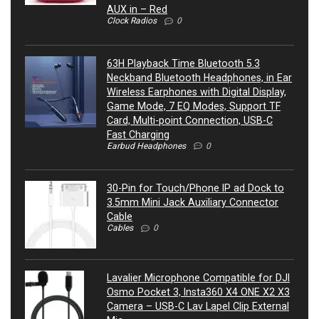
AUX in – Red
Clock Radios
0
63H Playback Time Bluetooth 5.3
Neckband Bluetooth Headphones, in Ear
Wireless Earphones with Digital Display,
Game Mode, 7 EQ Modes, Support TF
Card, Multi-point Connection, USB-C
Fast Charging
Earbud Headphones
0
30-Pin for Touch/Phone IP ad Dock to
3.5mm Mini Jack Auxiliary Connector
Cable
Cables
0
Lavalier Microphone Compatible for DJI
Osmo Pocket 3, Insta360 X4 ONE X2 X3
Camera – USB-C Lav Lapel Clip External