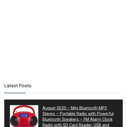
Latest Posts
August SE20 – Mini Bluetooth MP3
Stereo – Portable Radio with Powerful
Bluetooth Speakers – FM Alarm Clock
Radio with SD Card Reader, USB and