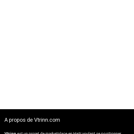
A propos de Vtrinn.com
Vtrinn
est un projet de marketplace en Haiti voulant se positionner