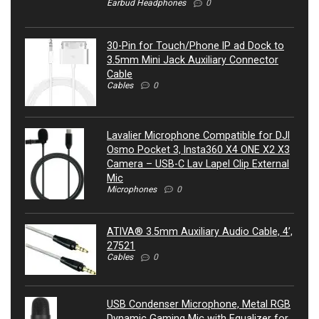
Earbud Headphones
0
30-Pin for Touch/Phone IP ad Dock to
3.5mm Mini Jack Auxiliary Connector
Cable
Cables
0
Lavalier Microphone Compatible for DJI
Osmo Pocket 3, Insta360 X4 ONE X2 X3
Camera – USB-C Lav Lapel Clip External
Mic
Microphones
0
ATIVA® 3.5mm Auxiliary Audio Cable, 4’,
27521
Cables
0
USB Condenser Microphone, Metal RGB
Dynamic Gaming Mic with Equalizer for