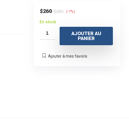
Le
Le
$
260
$
280
(-7%)
prix
prix
En stock
initial
actuel
AJOUTER AU
était :
est :
PANIER
$280.
$260.
Ajouter à mes favoris