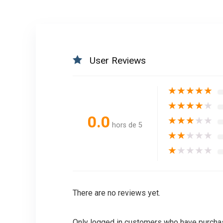
User Reviews
★
★
★
★
★
★
★
★
★
★
0.0
★
★
★
★
★
hors de 5
★
★
★
★
★
★
★
★
★
★
There are no reviews yet.
Only logged in customers who have purchas