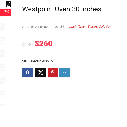
Westpoint Oven 30 Inches
- 7%
Ajouter votre avis
36
cuisinières
Electro Solution
Le
Le
$
260
$
280
prix
prix
initial
actuel
SKU:
electro-s0635
était :
est :
$280.
$260.