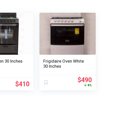
n 30 Inches
Frigidaire Oven White
30 Inches
Le
Le
$
490
$
410
prix
prix
6%
initial
actuel
était :
est :
$520.
$490.