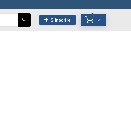
0
S'inscrire
$
0