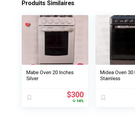
Produits Similaires
Mabe Oven 20 Inches
Midea Oven 30 
Silver
Stainless
Le
Le
$
300
prix
prix
14%
initial
actuel
était :
est :
$350.
$300.