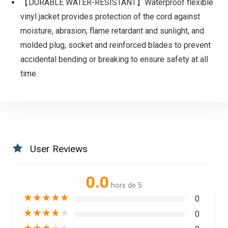
【DURABLE WATER-RESISTANT】Waterproof flexible
vinyl jacket provides protection of the cord against
moisture, abrasion, flame retardant and sunlight, and
molded plug, socket and reinforced blades to prevent
accidental bending or breaking to ensure safety at all
time.
User Reviews
0.0
hors de 5
★
★
★
★
★
0
★
★
★
★
★
0
★
★
★
★
★