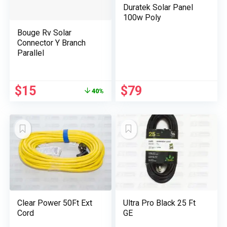
Duratek Solar Panel
100w Poly
Bouge Rv Solar
Connector Y Branch
Parallel
Le
Le
$
15
$
79
40%
prix
prix
initial
actuel
était :
est :
$25.
$15.
Clear Power 50Ft Ext
Ultra Pro Black 25 Ft
Cord
GE