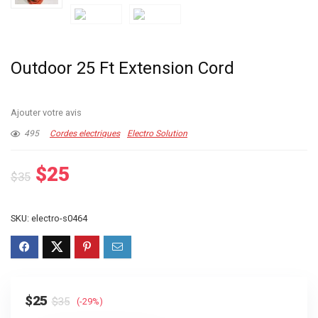
Outdoor 25 Ft Extension Cord
Ajouter votre avis
495
Cordes electriques
Electro Solution
Le
Le
$
25
$
35
prix
prix
initial
actuel
SKU:
electro-s0464
était :
est :
$35.
$25.
Le
Le
$
25
$
35
(-29%)