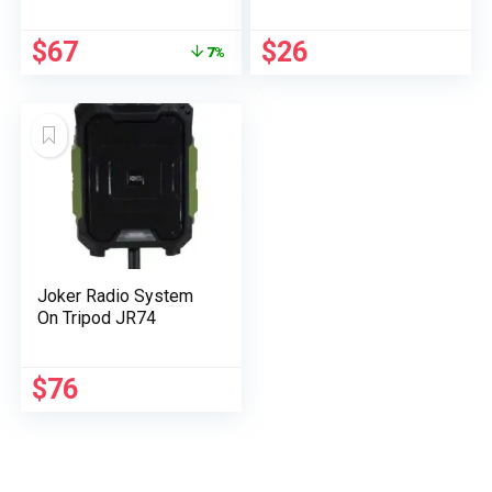
Le
Le
$
67
$
26
7%
prix
prix
initial
actuel
était :
est :
$72.
$67.
Joker Radio System
On Tripod JR74
$
76