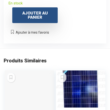
prix
prix
En stock
initial
actuel
AJOUTER AU
était :
est :
PANIER
$35.
$25.
Ajouter à mes favoris
Produits Similaires