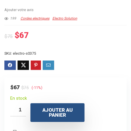
Ajouter votre avis
199
Cordes electriques
Electro Solution
Le
Le
$
67
$
75
prix
prix
initial
actuel
SKU:
electro-s0375
était :
est :
$75.
$67.
Le
Le
$
67
$
75
(-11%)
prix
prix
En stock
initial
actuel
AJOUTER AU
était :
est :
PANIER
$75.
$67.