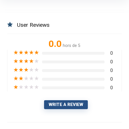
User Reviews
0.0
hors de 5
★
★
★
★
★
0
★
★
★
★
★
0
★
★
★
★
★
0
★
★
★
★
★
0
★
★
★
★
★
0
WRITE A REVIEW