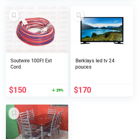
Soutwire 100Ft Ext
Berklays led tv 24
Cord
pouces
Le
Le
$
150
$
170
29%
prix
prix
initial
actuel
était :
est :
$210.
$150.