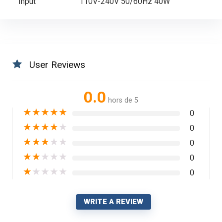
Input
110V-240V 50/60Hz 40W
User Reviews
0.0
hors de 5
★
★
★
★
★
0
★
★
★
★
★
0
★
★
★
★
★
0
★
★
★
★
★
0
★
★
★
★
★
0
WRITE A REVIEW