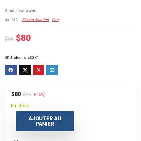
Ajouter votre avis
139
Electro Solution
Fan
Le
Le
$
80
$
95
prix
prix
initial
actuel
SKU:
electro-s0281
était :
est :
$95.
$80.
Le
Le
$
80
$
95
(-16%)
prix
prix
En stock
initial
actuel
AJOUTER AU
était :
est :
PANIER
$95.
$80.