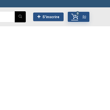
0
S'inscrire
$
0