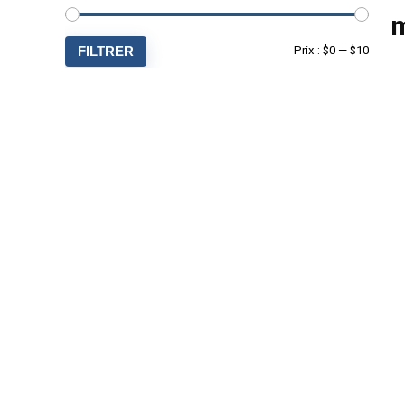
m
Prix
Prix
FILTRER
Prix :
$0
—
$10
min
max