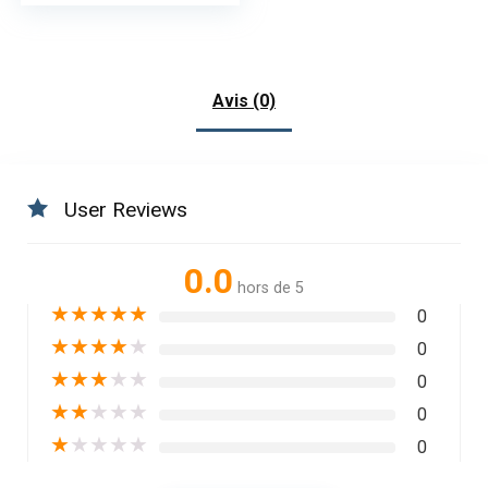
prix
prix
initial
actuel
était :
est :
$24.
$20.
Avis (0)
User Reviews
0.0
hors de 5
★
★
★
★
★
0
★
★
★
★
★
0
★
★
★
★
★
0
★
★
★
★
★
0
★
★
★
★
★
0