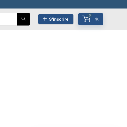
0
S'inscrire
$
0