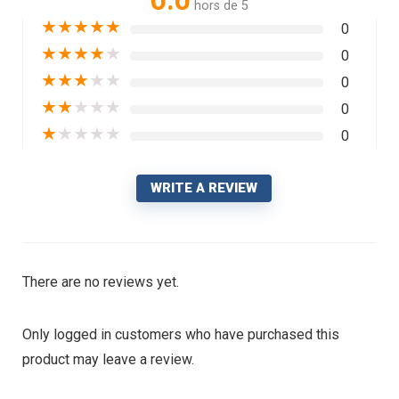
0.0
hors de 5
★
★
★
★
★
0
★
★
★
★
★
0
★
★
★
★
★
0
★
★
★
★
★
0
★
★
★
★
★
0
WRITE A REVIEW
There are no reviews yet.
Only logged in customers who have purchased this
product may leave a review.