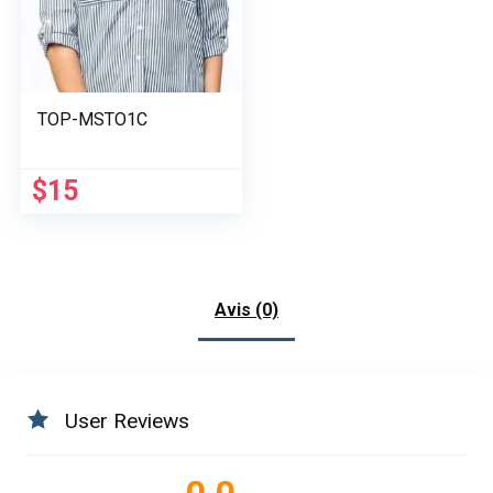
TOP-MSTO1C
Le
Le
$
15
prix
prix
initial
actuel
était :
est :
$22.
$15.
Avis (0)
User Reviews