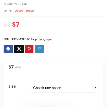
Ajouter votre avis
16
Jupes
Shopa
Le
Le
$
7
$
15
prix
prix
initial
actuel
SKU:
JUPE-MSTO2C
Tags:
bas
,
jupe
était :
est :
$15.
$7.
Le
Le
$
7
$
15
prix
prix
initial
actuel
size
était :
est :
$15.
$7.