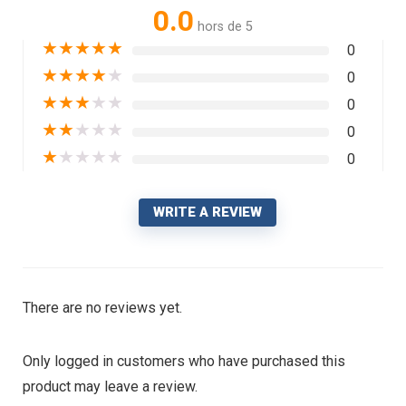
0.0
hors de 5
★
★
★
★
★
0
★
★
★
★
★
0
★
★
★
★
★
0
★
★
★
★
★
0
★
★
★
★
★
0
WRITE A REVIEW
There are no reviews yet.
Only logged in customers who have purchased this
product may leave a review.