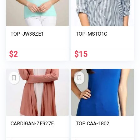
TOP-JW38ZE1
TOP-MSTO1C
Le
Le
Le
Le
$
2
$
15
prix
prix
prix
prix
initial
actuel
initial
actuel
était :
est :
était :
est :
$5.
$2.
$22.
$15.
CARDIGAN-ZE927E
TOP CAA-1802