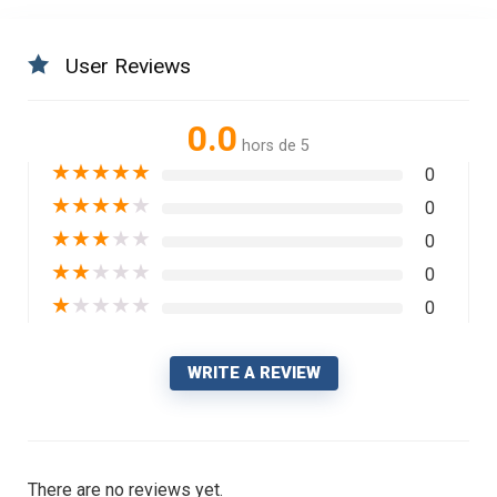
User Reviews
0.0
hors de 5
★
★
★
★
★
0
★
★
★
★
★
0
★
★
★
★
★
0
★
★
★
★
★
0
★
★
★
★
★
0
WRITE A REVIEW
There are no reviews yet.