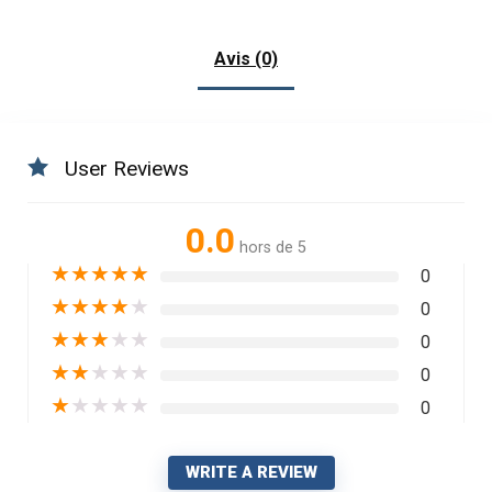
était :
est :
$30.
$20.
Avis (0)
User Reviews
0.0
hors de 5
★
★
★
★
★
0
★
★
★
★
★
0
★
★
★
★
★
0
★
★
★
★
★
0
★
★
★
★
★
0
WRITE A REVIEW