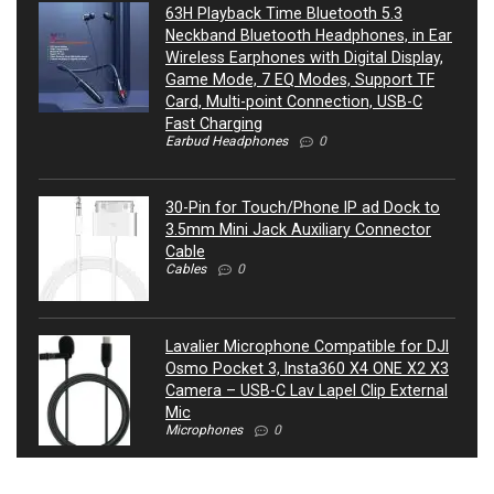
63H Playback Time Bluetooth 5.3
Neckband Bluetooth Headphones, in Ear
Wireless Earphones with Digital Display,
Game Mode, 7 EQ Modes, Support TF
Card, Multi-point Connection, USB-C
Fast Charging
Earbud Headphones
0
30-Pin for Touch/Phone IP ad Dock to
3.5mm Mini Jack Auxiliary Connector
Cable
Cables
0
Lavalier Microphone Compatible for DJI
Osmo Pocket 3, Insta360 X4 ONE X2 X3
Camera – USB-C Lav Lapel Clip External
Mic
Microphones
0