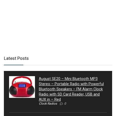
Latest Posts
August SE20 – Mini Bluetooth MP3
Stereo – Portable Radio with Powerful
Bluetooth Speakers – FM Alarm Clock
Radio with SD Card Reader, USB and
AUX in – Red
Clock Radios
0